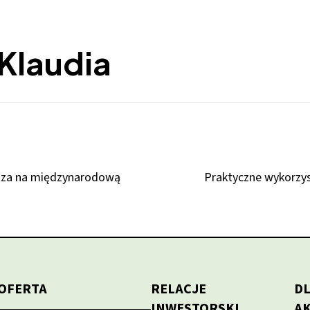
Klaudia
rasza na międzynarodową
Praktyczne wykorzys
OFERTA
RELACJE
D
INWESTORSKI
A