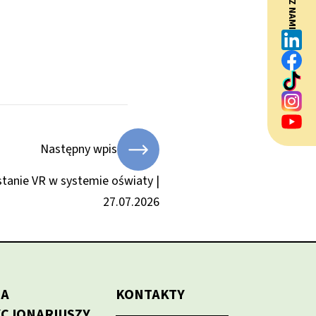
BĄDŹ Z NAMI
Następny wpis
tanie VR w systemie oświaty |
27.07.2026
LA
KONTAKTY
KCJONARIUSZY