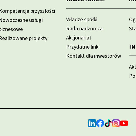
Kompetencje przyszłości
Władze spółki
Og
Nowoczesne usługi
Rada nadzorcza
St
biznesowe
Akcjonariat
Realizowane projekty
I
Przydatne linki
Kontakt dla inwestorów
Ak
Po