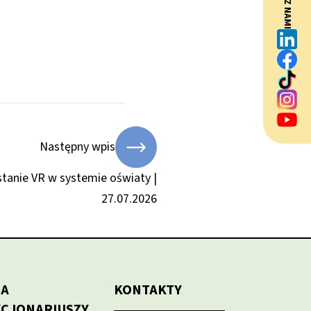
BĄDŹ Z NAMI
Następny wpis
tanie VR w systemie oświaty |
27.07.2026
LA
KONTAKTY
KCJONARIUSZY