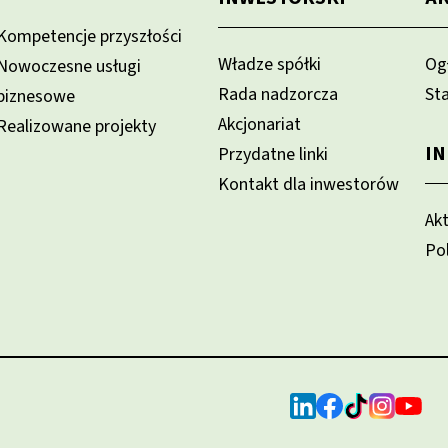
Kompetencje przyszłości
Władze spółki
Og
Nowoczesne usługi
Rada nadzorcza
St
biznesowe
Akcjonariat
Realizowane projekty
I
Przydatne linki
Kontakt dla inwestorów
Ak
Po