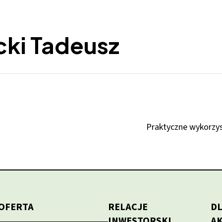
cki Tadeusz
Praktyczne wykorzys
OFERTA
RELACJE
D
INWESTORSKI
A