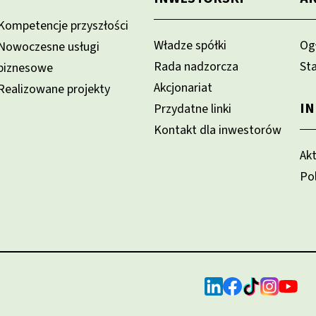
Kompetencje przyszłości
Władze spółki
Og
Nowoczesne usługi
Rada nadzorcza
St
biznesowe
Akcjonariat
Realizowane projekty
I
Przydatne linki
Kontakt dla inwestorów
Ak
Po