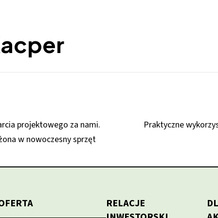
Kacper
arcia projektowego za nami.
Praktyczne wykorzys
ażona w nowoczesny sprzęt
OFERTA
RELACJE
D
INWESTORSKI
A