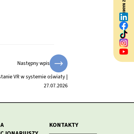
BĄDŹ Z NAMI
Następny wpis
tanie VR w systemie oświaty |
27.07.2026
LA
KONTAKTY
KCJONARIUSZY