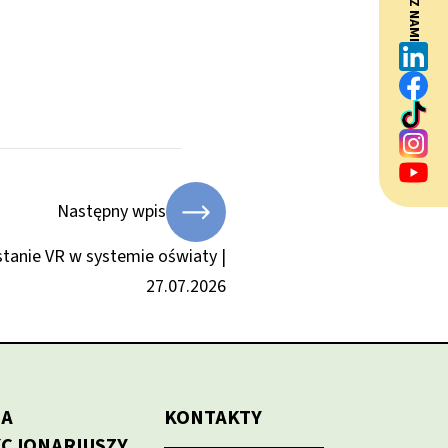
BĄDŹ Z NAMI
Następny wpis
tanie VR w systemie oświaty |
27.07.2026
LA
KONTAKTY
KCJONARIUSZY