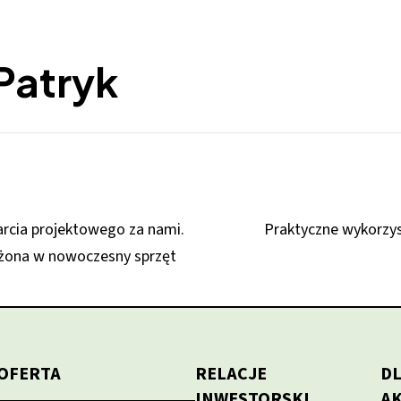
Patryk
arcia projektowego za nami.
Praktyczne wykorzys
ażona w nowoczesny sprzęt
OFERTA
RELACJE
D
INWESTORSKI
A