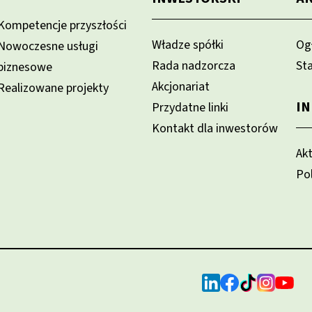
Kompetencje przyszłości
Władze spółki
Og
Nowoczesne usługi
Rada nadzorcza
St
biznesowe
Akcjonariat
Realizowane projekty
I
Przydatne linki
Kontakt dla inwestorów
Ak
Po