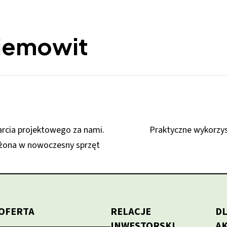
iemowit
arcia projektowego za nami.
Praktyczne wykorzys
ażona w nowoczesny sprzęt
OFERTA
RELACJE
D
INWESTORSKI
A