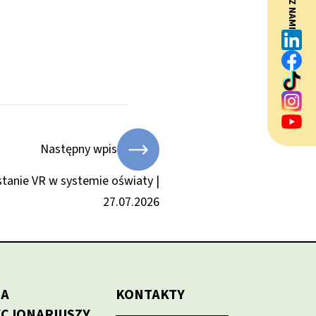
BĄDŹ Z NAMI
Następny wpis
tanie VR w systemie oświaty |
27.07.2026
LA
KONTAKTY
KCJONARIUSZY