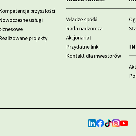
Kompetencje przyszłości
Władze spółki
Og
Nowoczesne usługi
Rada nadzorcza
St
biznesowe
Akcjonariat
Realizowane projekty
I
Przydatne linki
Kontakt dla inwestorów
Ak
Po