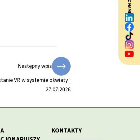
BĄDŹ Z NAMI
Następny wpis
tanie VR w systemie oświaty |
27.07.2026
LA
KONTAKTY
KCJONARIUSZY