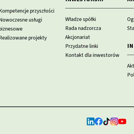
Kompetencje przyszłości
Władze spółki
Og
Nowoczesne usługi
Rada nadzorcza
St
biznesowe
Akcjonariat
Realizowane projekty
I
Przydatne linki
Kontakt dla inwestorów
Ak
Po