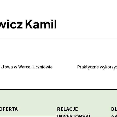
wicz Kamil
jektowa w Warce. Uczniowie
Praktyczne wykorzys
OFERTA
RELACJE
D
INWESTORSKI
A