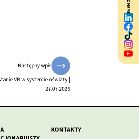
BĄDŹ Z NAMI
Następny wpis
tanie VR w systemie oświaty |
27.07.2026
LA
KONTAKTY
KCJONARIUSZY