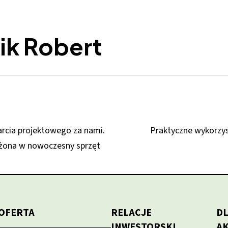
k Robert
arcia projektowego za nami.
Praktyczne wykorzys
ażona w nowoczesny sprzęt
OFERTA
RELACJE
D
INWESTORSKI
A