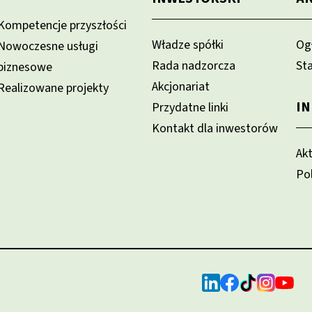
Kompetencje przyszłości
Władze spółki
Og
Nowoczesne usługi
Rada nadzorcza
St
biznesowe
Akcjonariat
Realizowane projekty
I
Przydatne linki
Kontakt dla inwestorów
Ak
Po