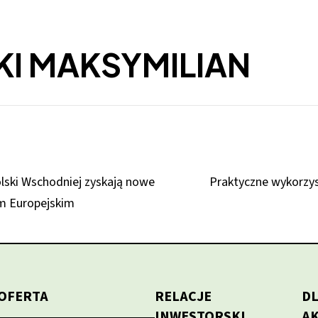
KI MAKSYMILIAN
olski Wschodniej zyskają nowe
Praktyczne wykorzys
m Europejskim
OFERTA
RELACJE
D
INWESTORSKI
A