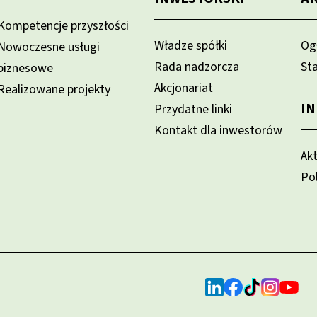
Kompetencje przyszłości
Władze spółki
Og
Nowoczesne usługi
Rada nadzorcza
St
biznesowe
Akcjonariat
Realizowane projekty
I
Przydatne linki
Kontakt dla inwestorów
Ak
Po