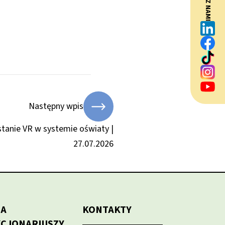
BĄDŹ Z NAMI
Następny wpis
tanie VR w systemie oświaty |
27.07.2026
LA
KONTAKTY
KCJONARIUSZY