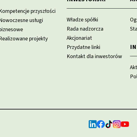
Kompetencje przyszłości
Władze spółki
Og
Nowoczesne usługi
Rada nadzorcza
St
biznesowe
Akcjonariat
Realizowane projekty
I
Przydatne linki
Kontakt dla inwestorów
Ak
Po