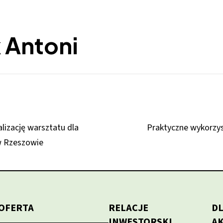
 Antoni
lizację warsztatu dla
Praktyczne wykorzys
 Rzeszowie
OFERTA
RELACJE
D
INWESTORSKI
A