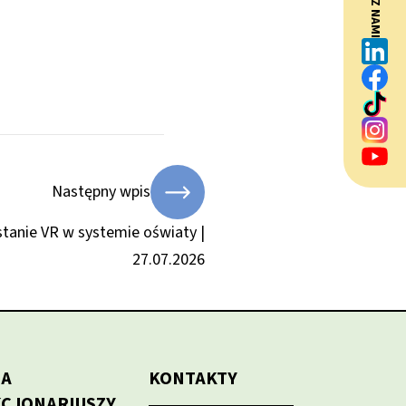
BĄDŹ Z NAMI
Następny wpis
tanie VR w systemie oświaty |
27.07.2026
LA
KONTAKTY
KCJONARIUSZY