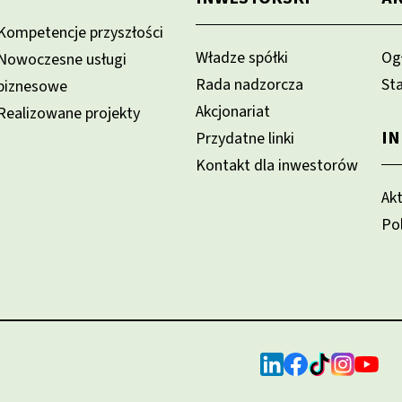
Kompetencje przyszłości
Władze spółki
Og
Nowoczesne usługi
Rada nadzorcza
St
biznesowe
Akcjonariat
Realizowane projekty
I
Przydatne linki
Kontakt dla inwestorów
Ak
Po