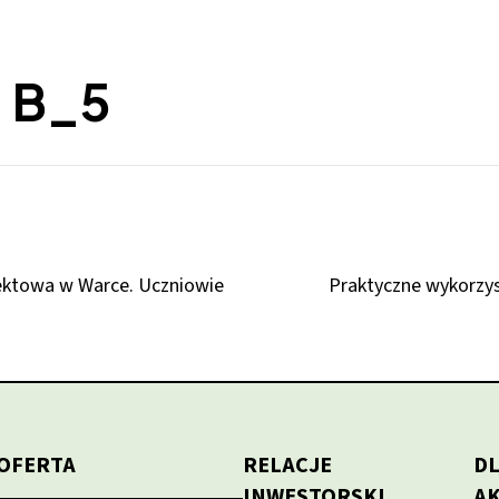
a B_5
jektowa w Warce. Uczniowie
Praktyczne wykorzys
OFERTA
RELACJE
D
INWESTORSKI
A