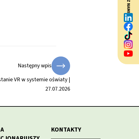
BĄDŹ Z NAMI
Następny wpis
tanie VR w systemie oświaty |
27.07.2026
LA
KONTAKTY
KCJONARIUSZY