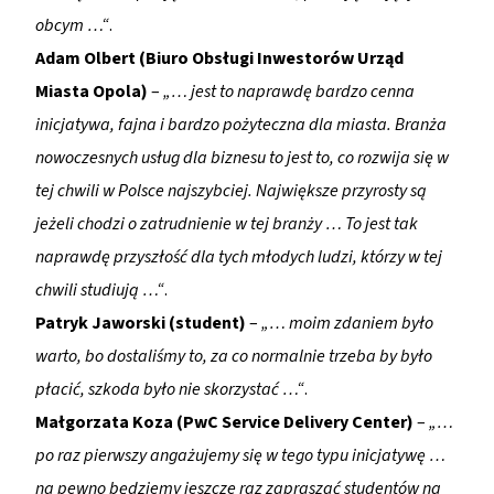
obcym …“
.
Adam Olbert (Biuro Obsługi Inwestorów Urząd
Miasta Opola)
–
„… jest to naprawdę bardzo cenna
inicjatywa, fajna i bardzo pożyteczna dla miasta. Branża
nowoczesnych usług dla biznesu to jest to, co rozwija się w
tej chwili w Polsce najszybciej. Największe przyrosty są
jeżeli chodzi o zatrudnienie w tej branży … To jest tak
naprawdę przyszłość dla tych młodych ludzi, którzy w tej
chwili studiują …“
.
Patryk Jaworski (student)
–
„… moim zdaniem było
warto, bo dostaliśmy to, za co normalnie trzeba by było
płacić, szkoda było nie skorzystać …“
.
Małgorzata Koza (PwC Service Delivery Center)
–
„…
po raz pierwszy angażujemy się w tego typu inicjatywę …
na pewno będziemy jeszcze raz zapraszać studentów na