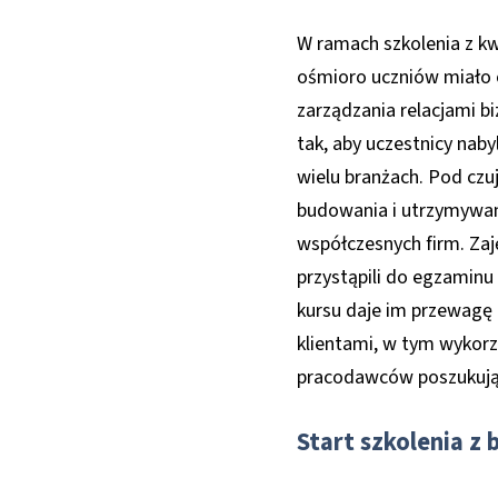
W ramach szkolenia z kw
ośmioro uczniów miało o
zarządzania relacjami b
tak, aby uczestnicy nab
wielu branżach. Pod cz
budowania i utrzymywani
współczesnych firm. Zaję
przystąpili do egzaminu
kursu daje im przewagę 
klientami, w tym wykor
pracodawców poszukujący
Start szkolenia z