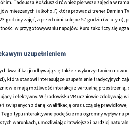
ół im. Tadeusza Kościuszki również pierwsze zajęcia w rama
ojów mieszanych i alkoholi”, które prowadzi trener Damian Tw
23 godziny zajęć, a przed nimi kolejne 57 godzin (w lutym),
ętności w przygotowywaniu napojów. Kurs zakończy się egz
iekawym uzupełnieniem
ych kwalifikacji odbywają się także z wykorzystaniem nowoc
ci), która stanowi interesujące uzupełnienie tradycyjnych zaję
zniowie mają możliwość interakcji z wirtualną przestrzenią,
żujący i efektywny. W środowisku VR uczniowie zdobywają w
 związanych z daną kwalifikacją oraz uczą się prawidłowej
. Tego typu interaktywne podejście ma ogromny wpływ na pó
stych warunkach, umożliwiając łatwiejsze i bardziej natural