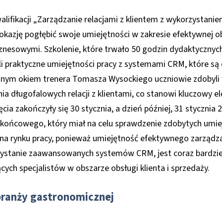
alifikacji „Zarządzanie relacjami z klientem z wykorzystan
kazję pogłębić swoje umiejętności w zakresie efektywnej ob
iznesowymi. Szkolenie, które trwało 50 godzin dydaktycznyc
yli praktyczne umiejętności pracy z systemami CRM, które są
ujnym okiem trenera Tomasza Wysockiego uczniowie zdobyli
a długofalowych relacji z klientami, co stanowi kluczowy e
cia zakończyły się 30 stycznia, a dzień później, 31 stycznia 
 końcowego, który miał na celu sprawdzenie zdobytych umie
na rynku pracy, ponieważ umiejętność efektywnego zarządza
zystanie zaawansowanych systemów CRM, jest coraz bardzie
ch specjalistów w obszarze obsługi klienta i sprzedaży.
 branży gastronomicznej