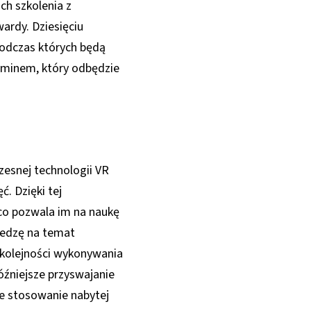
ch szkolenia z
ardy. Dziesięciu
 podczas których będą
aminem, który odbędzie
zesnej technologii VR
ć. Dzięki tej
 co pozwala im na naukę
iedzę na temat
 kolejności wykonywania
źniejsze przyswajanie
ne stosowanie nabytej