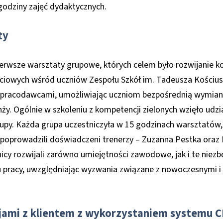
godziny zajęć dydaktycznych.
ty
pierwsze warsztaty grupowe, których celem było rozwijanie 
ściowych wśród uczniów Zespołu Szkół im. Tadeusza Kościusz
 pracodawcami, umożliwiając uczniom bezpośrednią wymian
ży. Ogólnie w szkoleniu z kompetencji zielonych wzięło udzi
upy. Każda grupa uczestniczyła w 15 godzinach warsztatów, 
 poprowadzili doświadczeni trenerzy – Zuzanna Pestka oraz K
tnicy rozwijali zarówno umiejętności zawodowe, jak i te nie
u pracy, uwzględniając wyzwania związane z nowoczesnymi i
cjami z klientem z wykorzystaniem systemu 