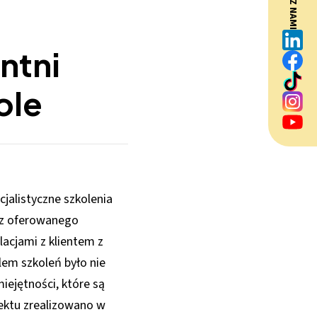
BĄDŹ Z NAMI
ntni
ole
cjalistyczne szkolenia
o z oferowanego
lacjami z klientem z
em szkoleń było nie
iejętności, które są
ektu zrealizowano w