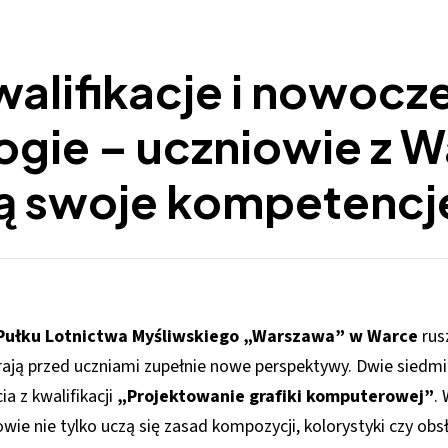
alifikacje i nowocz
ogie – uczniowie z W
ją swoje kompetencj
1 Pułku Lotnictwa Myśliwskiego „Warszawa” w Warce
rus
ają przed uczniami zupełnie nowe perspektywy. Dwie sied
ia z kwalifikacji
„Projektowanie grafiki komputerowej”
.
ie nie tylko uczą się zasad kompozycji, kolorystyki czy obs