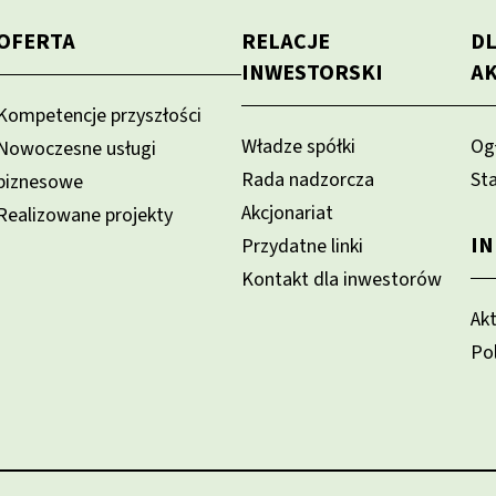
OFERTA
RELACJE
D
INWESTORSKI
A
Kompetencje przyszłości
Władze spółki
Og
Nowoczesne usługi
Rada nadzorcza
St
biznesowe
Akcjonariat
Realizowane projekty
I
Przydatne linki
Kontakt dla inwestorów
Ak
Po