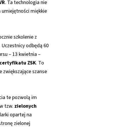
 VR
. Ta technologia nie
a umiejętności miękkie
cznie szkolenie z
. Uczestnicy odbędą 60
rsu – 13 kwietnia –
certyfikatu ZSK
. To
ie zwiększające szanse
ęcia te pozwolą im
 w tzw.
zielonych
darki opartej na
tronę zielonej