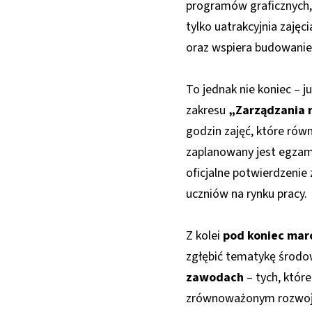
programów graficznych,
tylko uatrakcyjnia zajęc
oraz wspiera budowanie r
To jednak nie koniec – 
zakresu
„Zarządzania 
godzin zajęć, które rów
zaplanowany jest egzam
oficjalne potwierdzenie
uczniów na rynku pracy.
Z kolei
pod koniec mar
zgłębić tematykę środo
zawodach
– tych, które
zrównoważonym rozwoju. 