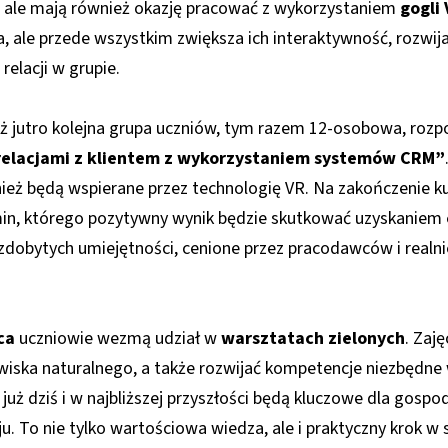
 ale mają również okazję pracować z wykorzystaniem
gogli
ia, ale przede wszystkim zwiększa ich interaktywność, rozwij
elacji w grupie.
już jutro kolejna grupa uczniów, tym razem 12-osobowa, rozpo
relacjami z klientem z wykorzystaniem systemów CRM”
nież będą wspierane przez technologię VR. Na zakończenie ku
in, którego pozytywny wynik będzie skutkować uzyskaniem
 zdobytych umiejętności, cenione przez pracodawców i realn
ca
uczniowie wezmą udział w
warsztatach zielonych
. Zaj
wiska naturalnego, a także rozwijać kompetencje niezbędne
 już dziś i w najbliższej przyszłości będą kluczowe dla gospo
To nie tylko wartościowa wiedza, ale i praktyczny krok w s