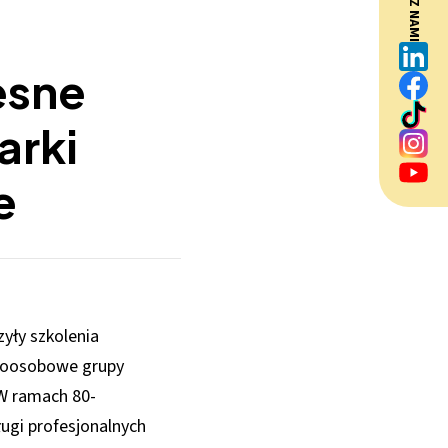
BĄDŹ Z NAMI
esne
arki
e
zyły szkolenia
mioosobowe grupy
 W ramach 80-
ługi profesjonalnych