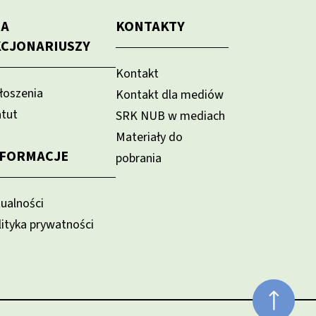
LA
KONTAKTY
KCJONARIUSZY
Kontakt
łoszenia
Kontakt dla mediów
atut
SRK NUB w mediach
Materiały do
NFORMACJE
pobrania
tualności
lityka prywatności