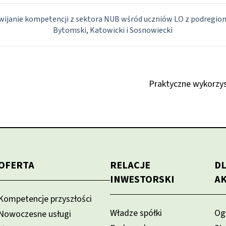
ijanie kompetencji z sektora NUB wśród uczniów LO z podregionó
Bytomski, Katowicki i Sosnowiecki
Praktyczne wykorzys
OFERTA
RELACJE
D
INWESTORSKI
A
Kompetencje przyszłości
Władze spółki
Og
Nowoczesne usługi