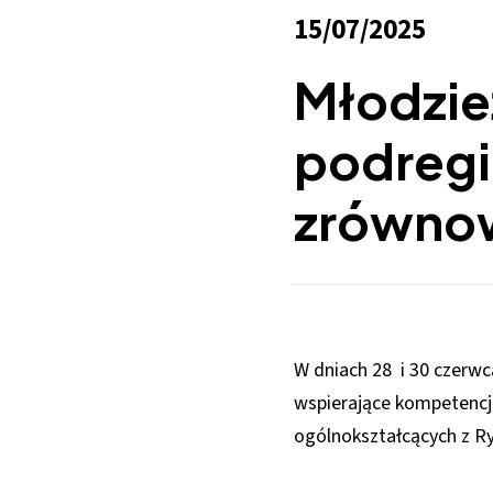
15/07/2025
Młodzież
podregi
zrównow
W dniach 28 i 30 czerw
wspierające kompetencje
ogólnokształcących z Ryb