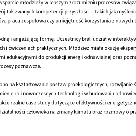
wsparcie młodzieży w lepszym zrozumieniu procesów związan
ój tak zwanych kompetencji przyszłości – takich jak myśleni
w, praca zespołowa czy umiejętność korzystania z nowych t
dną i angażującą formę. Uczestnicy brali udział w interakt
ch i ćwiczeniach praktycznych. Młodzież miała okazję eksp
mi edukacyjnymi do produkcji energii odnawialnej oraz po
procesy poznawcze.
żono na kształtowanie postaw proekologicznych, rozwijanie
mienie roli nowoczesnych technologii w budowaniu odpowied
także realne case study dotyczące efektywności energetyczne
 działalności człowieka na zmiany klimatu oraz rozmowy o pr