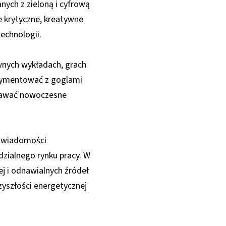
ych z zieloną i cyfrową
e krytyczne, kreatywne
echnologii.
ywnych wykładach, grach
erymentować z goglami
znawać nowoczesne
 świadomości
zialnego rynku pracy. W
j i odnawialnych źródeł
zyszłości energetycznej