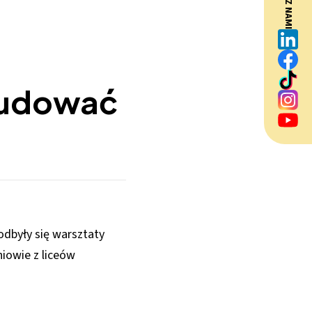
BĄDŹ Z NAMI
budować
dbyły się warsztaty
niowie z liceów