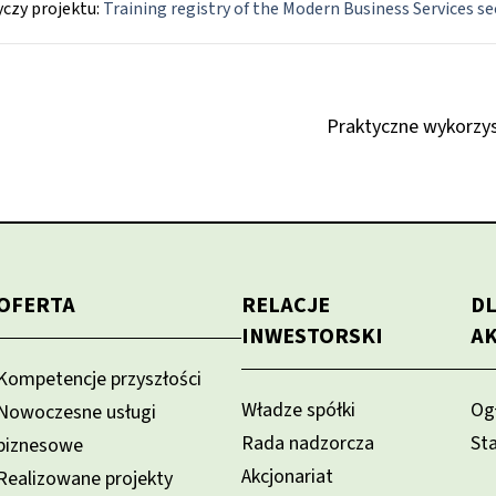
yczy projektu:
Training registry of the Modern Business Services s
Praktyczne wykorzys
OFERTA
RELACJE
D
INWESTORSKI
A
Kompetencje przyszłości
Władze spółki
Og
Nowoczesne usługi
Rada nadzorcza
St
biznesowe
Akcjonariat
Realizowane projekty