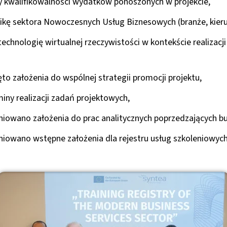
kwalifikowalności wydatków ponoszonych w projekcie,
ę sektora Nowoczesnych Usług Biznesowych (branże, kierunk
chnologię wirtualnej rzeczywistości w kontekście realizacj
to założenia do wspólnej strategii promocji projektu,
ny realizacji zadań projektowych,
niowano założenia do prac analitycznych poprzedzających b
iowano wstępne założenia dla rejestru usług szkoleniowych 