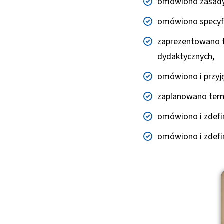
omówiono zasady 
omówiono specyfik
zaprezentowano te
dydaktycznych,
omówiono i przyję
zaplanowano termi
omówiono i zdefi
omówiono i zdefin