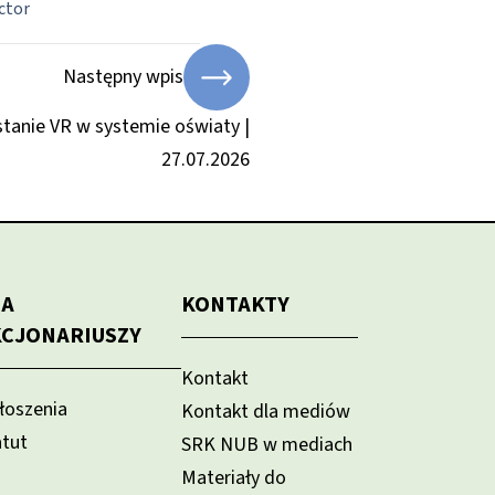
ector
Następny wpis
tanie VR w systemie oświaty |
27.07.2026
LA
KONTAKTY
KCJONARIUSZY
Kontakt
łoszenia
Kontakt dla mediów
atut
SRK NUB w mediach
Materiały do