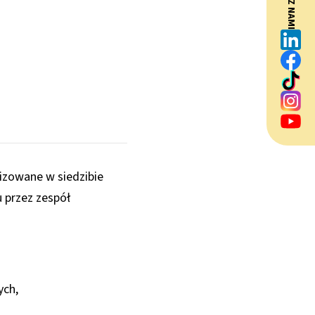
BĄDŹ Z NAMI
lizowane w siedzibie
u przez zespół
ych,