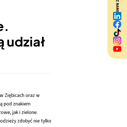
BĄDŹ Z NAMI
e.
 udział
w Ziębicach oraz w
ją pod znakiem
e, jak i zielone.
odzieży zdobyć nie tylko