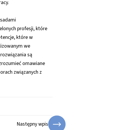
racy.
asadami
onych profesji, które
tencje, które w
ealizowanym we
 rozwiązania są
ej zrozumieć omawiane
torach związanych z
Następny wpis