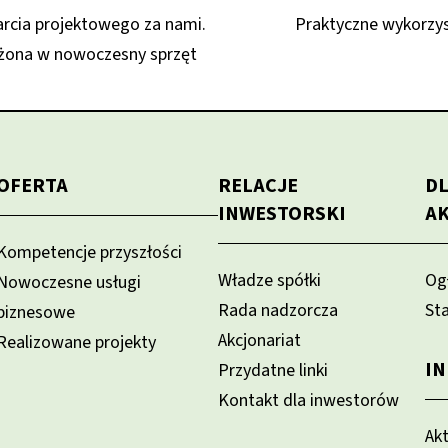
arcia projektowego za nami.
Praktyczne wykorzys
ażona w nowoczesny sprzęt
OFERTA
RELACJE
D
INWESTORSKI
A
Kompetencje przyszłości
Władze spółki
Og
Nowoczesne usługi
Rada nadzorcza
St
biznesowe
Akcjonariat
Realizowane projekty
I
Przydatne linki
Kontakt dla inwestorów
Ak