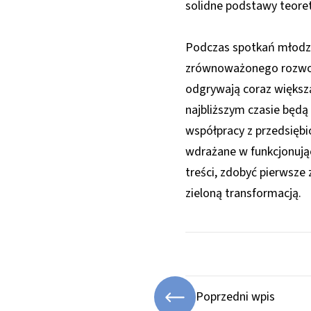
solidne podstawy teoret
Podczas spotkań młodzi
zrównoważonego rozwoju.
odgrywają coraz większą
najbliższym czasie będą
współpracy z przedsiębi
wdrażane w funkcjonując
treści, zdobyć pierwsz
zieloną transformacją.
Poprzedni wpis