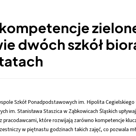
 kompetencje zielon
ie dwóch szkół biorą
tatach
espole Szkół Ponadpodstawowych im. Hipolita Cegielskiego 
ch im. Stanisława Staszica w Ząbkowicach Śląskich upływa
pracodawcami, które rozwijają zarówno kompetencje kluczow
estniczy w piętnastu godzinach takich zajęć, co pozwala mł