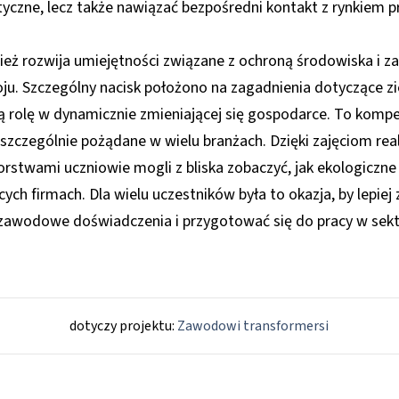
yczne, lecz także nawiązać bezpośredni kontakt z rynkiem p
eż rozwija umiejętności związane z ochroną środowiska i z
 Szczególny nacisk położono na zagadnienia dotyczące ziel
 rolę w dynamicznie zmieniającej się gospodarce. To kompe
 szczególnie pożądane w wielu branżach. Dzięki zajęciom r
orstwami uczniowie mogli z bliska zobaczyć, jak ekologiczne
ych firmach. Dla wielu uczestników była to okazja, by lepi
e zawodowe doświadczenia i przygotować się do pracy w sek
dotyczy projektu:
Zawodowi transformersi